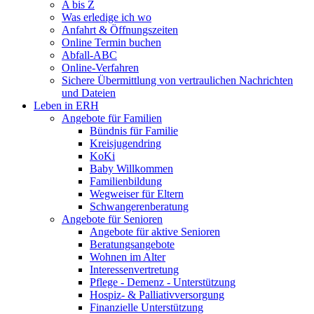
A bis Z
Was erledige ich wo
Anfahrt & Öffnungszeiten
Online Termin buchen
Abfall-ABC
Online-Verfahren
Sichere Übermittlung von vertraulichen Nachrichten
und Dateien
Leben in ERH
Angebote für Familien
Bündnis für Familie
Kreisjugendring
KoKi
Baby Willkommen
Familienbildung
Wegweiser für Eltern
Schwangerenberatung
Angebote für Senioren
Angebote für aktive Senioren
Beratungsangebote
Wohnen im Alter
Interessenvertretung
Pflege - Demenz - Unterstützung
Hospiz- & Palliativversorgung
Finanzielle Unterstützung