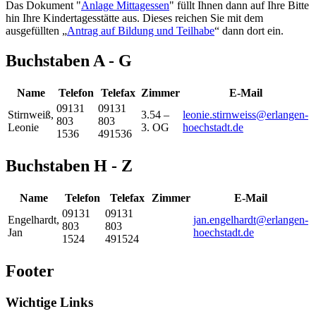
Das Dokument "
Anlage Mittagessen
" füllt Ihnen dann auf Ihre Bitte
hin Ihre Kindertagesstätte aus. Dieses reichen Sie mit dem
ausgefüllten „
Antrag auf Bildung und Teilhabe
“ dann dort ein.
Buchstaben A - G
Name
Telefon
Telefax
Zimmer
E-Mail
09131
09131
Stirnweiß
,
3.54 –
leonie.stirnweiss@erlangen-
803
803
Leonie
3. OG
hoechstadt.de
1536
491536
Buchstaben H - Z
Name
Telefon
Telefax
Zimmer
E-Mail
09131
09131
Engelhardt
,
jan.engelhardt@erlangen-
803
803
Jan
hoechstadt.de
1524
491524
Footer
Wichtige Links