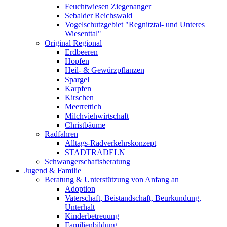
Feuchtwiesen Ziegenanger
Sebalder Reichswald
Vogelschutzgebiet "Regnitztal- und Unteres
Wiesenttal"
Original Regional
Erdbeeren
Hopfen
Heil- & Gewürzpflanzen
Spargel
Karpfen
Kirschen
Meerrettich
Milchviehwirtschaft
Christbäume
Radfahren
Alltags-Radverkehrskonzept
STADTRADELN
Schwangerschaftsberatung
Jugend & Familie
Beratung & Unterstützung von Anfang an
Adoption
Vaterschaft, Beistandschaft, Beurkundung,
Unterhalt
Kinderbetreuung
Familienbildung