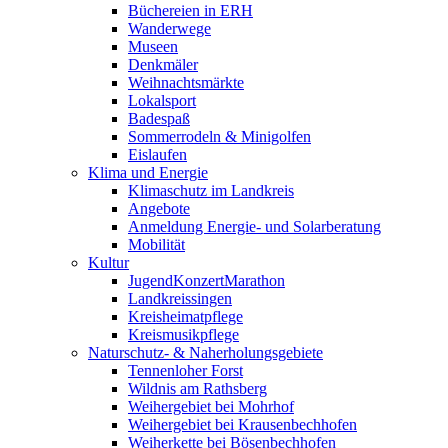
Büchereien in ERH
Wanderwege
Museen
Denkmäler
Weihnachtsmärkte
Lokalsport
Badespaß
Sommerrodeln & Minigolfen
Eislaufen
Klima und Energie
Klimaschutz im Landkreis
Angebote
Anmeldung Energie- und Solarberatung
Mobilität
Kultur
JugendKonzertMarathon
Landkreissingen
Kreisheimatpflege
Kreismusikpflege
Naturschutz- & Naherholungsgebiete
Tennenloher Forst
Wildnis am Rathsberg
Weihergebiet bei Mohrhof
Weihergebiet bei Krausenbechhofen
Weiherkette bei Bösenbechhofen