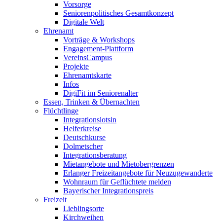
Vorsorge
Seniorenpolitisches Gesamtkonzept
Digitale Welt
Ehrenamt
Vorträge & Workshops
Engagement-Plattform
VereinsCampus
Projekte
Ehrenamtskarte
Infos
DigiFit im Seniorenalter
Essen, Trinken & Übernachten
Flüchtlinge
Integrationslotsin
Helferkreise
Deutschkurse
Dolmetscher
Integrationsberatung
Mietangebote und Mietobergrenzen
Erlanger Freizeitangebote für Neuzugewanderte
Wohnraum für Geflüchtete melden
Bayerischer Integrationspreis
Freizeit
Lieblingsorte
Kirchweihen