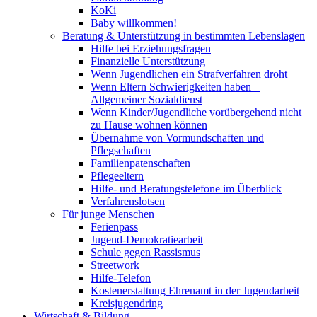
KoKi
Baby willkommen!
Beratung & Unterstützung in bestimmten Lebenslagen
Hilfe bei Erziehungsfragen
Finanzielle Unterstützung
Wenn Jugendlichen ein Strafverfahren droht
Wenn Eltern Schwierigkeiten haben –
Allgemeiner Sozialdienst
Wenn Kinder/Jugendliche vorübergehend nicht
zu Hause wohnen können
Übernahme von Vormundschaften und
Pflegschaften
Familienpatenschaften
Pflegeeltern
Hilfe- und Beratungstelefone im Überblick
Verfahrenslotsen
Für junge Menschen
Ferienpass
Jugend-Demokratiearbeit
Schule gegen Rassismus
Streetwork
Hilfe-Telefon
Kostenerstattung Ehrenamt in der Jugendarbeit
Kreisjugendring
Wirtschaft & Bildung