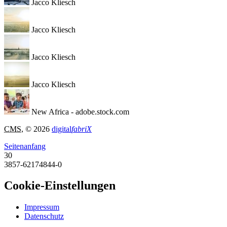
Jacco Kliesch
Jacco Kliesch
Jacco Kliesch
Jacco Kliesch
New Africa - adobe.stock.com
CMS
, © 2026
digital
fabriX
Seitenanfang
30
3857-62174844-0
Cookie-Einstellungen
Impressum
Datenschutz