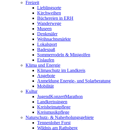
Freizeit
Lieblingsorte
Kirchweihen
Büchereien in ERH
Wanderwege
Museen
Denkmäler
Weihnachtsmärkte
Lokalsport
Badespaß
Sommerrodeln & Minigolfen
Eislaufen
Klima und Energie
Klimaschutz im Landkreis
Angebote
Anmeldung Energie- und Solarberatung
Mobilität
Kultur
JugendKonzertMarathon
Landkreissingen
Kreisheimatpflege
Kreismusikpflege
Naturschutz- & Naherholungsgebiete
Tennenloher Forst
Wildnis am Rathsberg