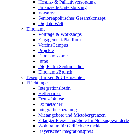
Hospiz- & Palliativversorgung
Finanzielle Unterstützung
Vorsorge
Seniorenpolitisches Gesamtkonzept
Digitale Welt
Ehrenamt
Vorträge & Workshops
Engagement-Plattform
VereinsCampus
Projekte
Ehrenamtskarte
Infos
DigiFit im Seniorenalter
EhrenamtsBrunch
Essen, Trinken & Übernachten
Flüchtlinge
Integrationslotsin
Helferkreise
Deutschkurse
Dolmetscher
Integrationsberatung
Mietangebote und Mietobergrenzen
Erlanger Freizeitangebote für Neuzugewanderte
Wohnraum für Geflüchtete melden
Bayerischer Integrationspreis