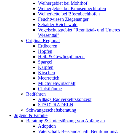
Weihergebiet bei Mohrhof
Weihergebiet bei Krausenbechhofen
Weiherkette bei Bösenbechhofen
Feuchtwiesen Ziegenanger
Sebalder Reichswald
Vogelschutzgebiet "Regnitztal- und Unteres
Wiesenttal"
Original Regional
Erdbeeren
Hopfen
Heil- & Gewürzpflanzen
Spargel
Karpfen
Kirschen
Meerrettich
Milchviehwirtschaft
Christbäume
Radfahren
Alltags-Radverkehrskonzept
STADTRADELN
Schwangerschaftsberatung
Jugend & Familie
Beratung & Unterstützung von Anfang an
Adoption
Vaterschaft, Beistandschaft, Beurkundung,