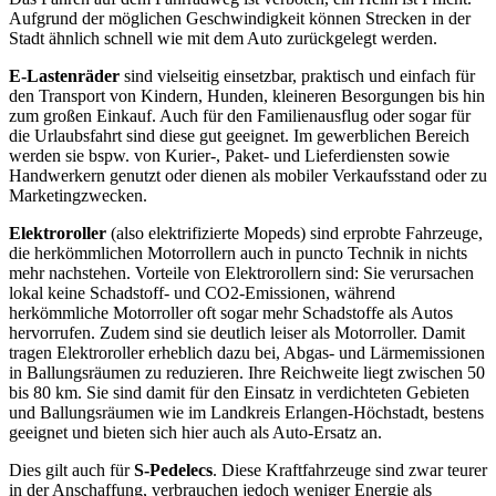
Aufgrund der möglichen Geschwindigkeit können Strecken in der
Stadt ähnlich schnell wie mit dem Auto zurückgelegt werden.
E-Lastenräder
sind vielseitig einsetzbar, praktisch und einfach für
den Transport von Kindern, Hunden, kleineren Besorgungen bis hin
zum großen Einkauf. Auch für den Familienausflug oder sogar für
die Urlaubsfahrt sind diese gut geeignet. Im gewerblichen Bereich
werden sie bspw. von Kurier-, Paket- und Lieferdiensten sowie
Handwerkern genutzt oder dienen als mobiler Verkaufsstand oder zu
Marketingzwecken.
Elektroroller
(also elektrifizierte Mopeds) sind erprobte Fahrzeuge,
die herkömmlichen Motorrollern auch in puncto Technik in nichts
mehr nachstehen. Vorteile von Elektrorollern sind: Sie verursachen
lokal keine Schadstoff- und CO2-Emissionen, während
herkömmliche Motorroller oft sogar mehr Schadstoffe als Autos
hervorrufen. Zudem sind sie deutlich leiser als Motorroller. Damit
tragen Elektroroller erheblich dazu bei, Abgas- und Lärmemissionen
in Ballungsräumen zu reduzieren. Ihre Reichweite liegt zwischen 50
bis 80 km. Sie sind damit für den Einsatz in verdichteten Gebieten
und Ballungsräumen wie im Landkreis Erlangen-Höchstadt, bestens
geeignet und bieten sich hier auch als Auto-Ersatz an.
Dies gilt auch für
S-Pedelecs
. Diese Kraftfahrzeuge sind zwar teurer
in der Anschaffung, verbrauchen jedoch weniger Energie als