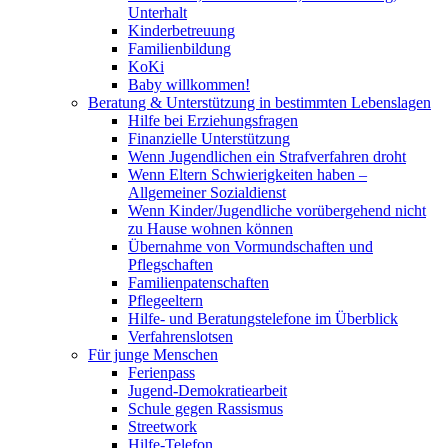
Unterhalt
Kinderbetreuung
Familienbildung
KoKi
Baby willkommen!
Beratung & Unterstützung in bestimmten Lebenslagen
Hilfe bei Erziehungsfragen
Finanzielle Unterstützung
Wenn Jugendlichen ein Strafverfahren droht
Wenn Eltern Schwierigkeiten haben –
Allgemeiner Sozialdienst
Wenn Kinder/Jugendliche vorübergehend nicht
zu Hause wohnen können
Übernahme von Vormundschaften und
Pflegschaften
Familienpatenschaften
Pflegeeltern
Hilfe- und Beratungstelefone im Überblick
Verfahrenslotsen
Für junge Menschen
Ferienpass
Jugend-Demokratiearbeit
Schule gegen Rassismus
Streetwork
Hilfe-Telefon