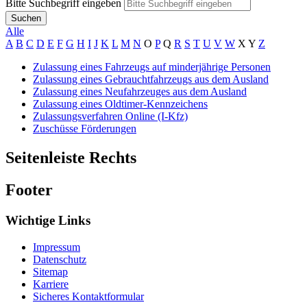
Bitte Suchbegriff eingeben
Suchen
Alle
A
B
C
D
E
F
G
H
I
J
K
L
M
N
O
P
Q
R
S
T
U
V
W
X
Y
Z
Zulassung eines Fahrzeugs auf minderjährige Personen
Zulassung eines Gebrauchtfahrzeugs aus dem Ausland
Zulassung eines Neufahrzeuges aus dem Ausland
Zulassung eines Oldtimer-Kennzeichens
Zulassungsverfahren Online (I-Kfz)
Zuschüsse Förderungen
Seitenleiste Rechts
Footer
Wichtige Links
Impressum
Datenschutz
Sitemap
Karriere
Sicheres Kontaktformular