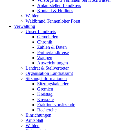
Vorsorge und Verhalten bei Hochwasser
Anlaufstellen Landkreis
Kontakt & Hotlines
Wahlen
Waldbrand Tennenloher Forst
Verwaltung
Unser Landkreis
Gemeinden
Chronik
Zahlen & Daten
Partnerlandkreise
Wappen
Auszeichnungen
Landrat & Stellvertreter
Organisation Landratsamt
Sitzungsinformationen
Sitzungskalender
Gremien
Kreistag
Kreisräte
Fraktionsvorsitzende
Recherche
Einrichtungen
Amtsblatt
Wahlen