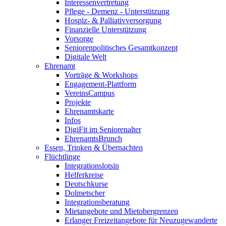
Interessenvertretung
Pflege - Demenz - Unterstützung
Hospiz- & Palliativversorgung
Finanzielle Unterstützung
Vorsorge
Seniorenpolitisches Gesamtkonzept
Digitale Welt
Ehrenamt
Vorträge & Workshops
Engagement-Plattform
VereinsCampus
Projekte
Ehrenamtskarte
Infos
DigiFit im Seniorenalter
EhrenamtsBrunch
Essen, Trinken & Übernachten
Flüchtlinge
Integrationslotsin
Helferkreise
Deutschkurse
Dolmetscher
Integrationsberatung
Mietangebote und Mietobergrenzen
Erlanger Freizeitangebote für Neuzugewanderte