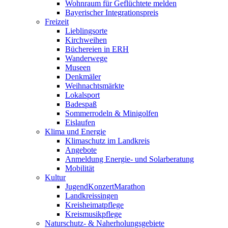
Wohnraum für Geflüchtete melden
Bayerischer Integrationspreis
Freizeit
Lieblingsorte
Kirchweihen
Büchereien in ERH
Wanderwege
Museen
Denkmäler
Weihnachtsmärkte
Lokalsport
Badespaß
Sommerrodeln & Minigolfen
Eislaufen
Klima und Energie
Klimaschutz im Landkreis
Angebote
Anmeldung Energie- und Solarberatung
Mobilität
Kultur
JugendKonzertMarathon
Landkreissingen
Kreisheimatpflege
Kreismusikpflege
Naturschutz- & Naherholungsgebiete